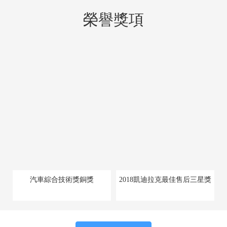
榮譽獎項
汽車綜合技術獎銅獎
2018凱迪拉克最佳售后三星獎