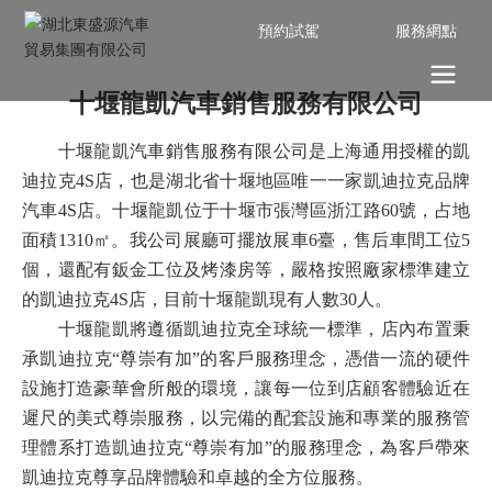
預約試駕
服務網點
十堰龍凱汽車銷售服務有限公司
十堰龍凱汽車銷售服務有限公司是上海通用授權的凱
迪拉克4S店，也是湖北省十堰地區唯一一家凱迪拉克品牌
汽車4S店。十堰龍凱位于十堰市張灣區浙江路60號，占地
面積1310㎡。我公司展廳可擺放展車6臺，售后車間工位5
個，還配有鈑金工位及烤漆房等，嚴格按照廠家標準建立
的凱迪拉克4S店，目前十堰龍凱現有人數30人。
十堰龍凱將遵循凱迪拉克全球統一標準，店內布置秉
承凱迪拉克“尊崇有加”的客戶服務理念，憑借一流的硬件
設施打造豪華會所般的環境，讓每一位到店顧客體驗近在
遲尺的美式尊崇服務，以完備的配套設施和專業的服務管
理體系打造凱迪拉克“尊崇有加”的服務理念，為客戶帶來
凱迪拉克尊享品牌體驗和卓越的全方位服務。