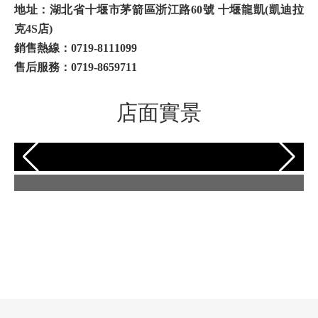
地址：湖北省十堰市茅箭區浙江路60號 十堰龍凱(凱迪拉
克4S店)
銷售熱線：
0719-8111099
售后服務：
0719-8659711
店面實景