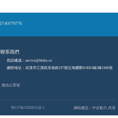
-83776776
聯系我們
投訴建議：service@hbdsy.cn
總部地址：武漢市江漢區淮海路297號泛海國際SOHO城2棟1806室
微信公眾號
網站建設：中企動力 武漢
鄂ICP備13004541號-1