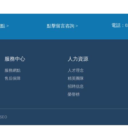
電話：027
點 >
點擊留言咨詢 >
服務中心
人力資源
服務網點
人才理念
售后保障
精英團隊
招聘信息
榮譽榜
SEO