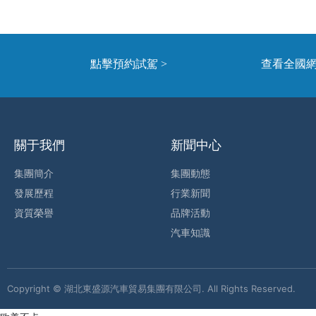
點擊預約試駕 >
查看全國網
關于我們
新聞中心
集團簡介
集團動態
發展歷程
行業新聞
資質榮譽
品牌活動
汽車知識
Copyright © 湖北東盛源汽車貿易集團有限公司. All Rights Reserved.