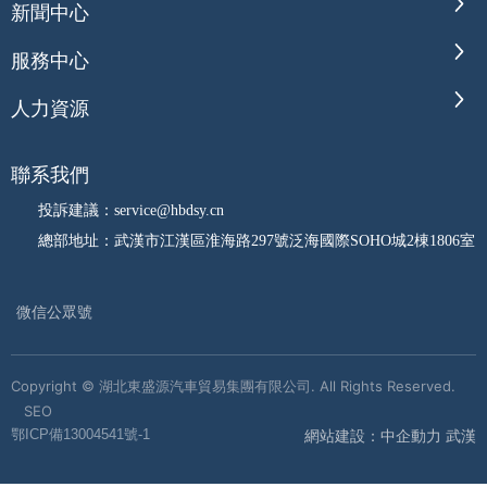
新聞中心
服務中心
人力資源
聯系我們
投訴建議：service@hbdsy.cn
總部地址：武漢市江漢區淮海路297號泛海國際SOHO城2棟1806室
微信公眾號
Copyright © 湖北東盛源汽車貿易集團有限公司. All Rights Reserved.
SEO
網站建設：中企動力 武漢
鄂ICP備13004541號-1