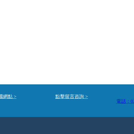
國網點 >
點擊留言咨詢 >
電話：027