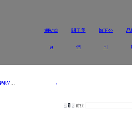
網站首
關于我
旗下公
品
頁
們
司
奔馳V級
→
<
1
>
前往