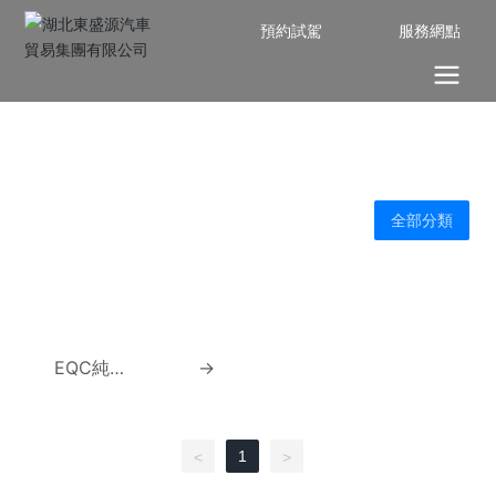
預約試駕
服務網點
全部分類
EQC純電
→
SUV
1
<
>