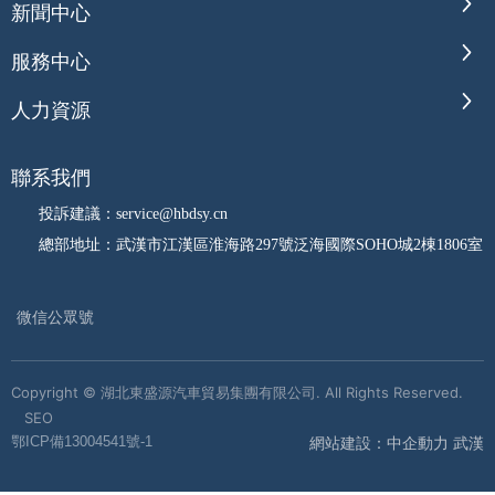
新聞中心
服務中心
人力資源
聯系我們
投訴建議：service@hbdsy.cn
總部地址：武漢市江漢區淮海路297號泛海國際SOHO城2棟1806室
微信公眾號
Copyright © 湖北東盛源汽車貿易集團有限公司. All Rights Reserved.
SEO
網站建設：中企動力 武漢
鄂ICP備13004541號-1