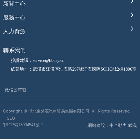
新聞中心
服務中心
人力資源
聯系我們
投訴建議：service@hbdsy.cn
總部地址：武漢市江漢區淮海路297號泛海國際SOHO城2棟1806室
微信公眾號
Copyright © 湖北東盛源汽車貿易集團有限公司. All Rights Reserved.
SEO
網站建設：中企動力 武漢
鄂ICP備13004541號-1