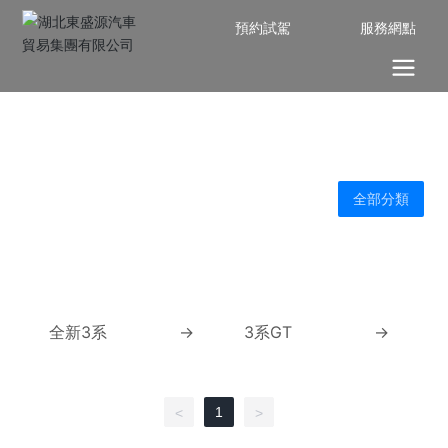
預約試駕
服務網點
全部分類
全新3系
→
3系GT
→
1
<
>